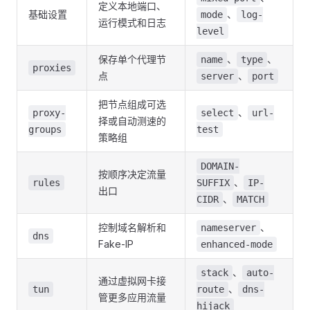
定义本地端口、
基础设置
、
mode
log-
运行模式和日志
level
保存单个代理节
、
、
name
type
proxies
点
、
server
port
把节点组成可选
、
proxy-
select
url-
择或自动测速的
groups
test
策略组
DOMAIN-
按顺序决定流量
、
rules
SUFFIX
IP-
出口
、
CIDR
MATCH
控制域名解析和
、
nameserver
dns
Fake-IP
enhanced-mode
、
stack
auto-
通过虚拟网卡接
、
tun
route
dns-
管更多应用流量
hijack