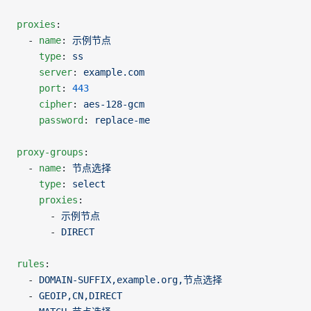
proxies
:
  - 
name
: 
示例节点
    type
: 
ss
    server
: 
example.com
    port
: 
443
    cipher
: 
aes-128-gcm
    password
: 
replace-me
proxy-groups
:
  - 
name
: 
节点选择
    type
: 
select
    proxies
:
      - 
示例节点
      - 
DIRECT
rules
:
  - 
DOMAIN-SUFFIX,example.org,节点选择
  - 
GEOIP,CN,DIRECT